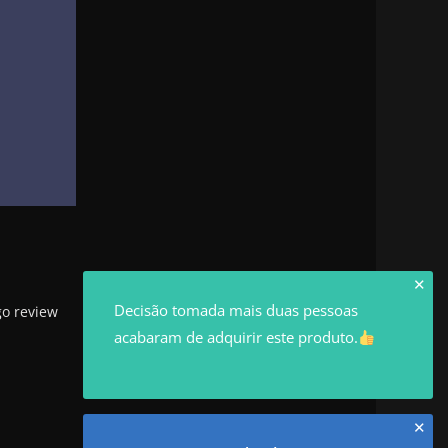
✕
Decisão tomada mais duas pessoas
go review
acabaram de adquirir este produto.
✕