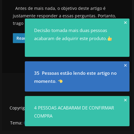
Antes de mais nada, o objetivo deste artigo é
justamente responder a essas perguntas. Portanto,
✕
trago nesse artigo review
Decisão tomada mais duas pessoas
acabaram de adquirir este produto.
Read More
✕
35 Pessoas estão lendo este artigo no
momento
.
✕
4 PESSOAS ACABARAM DE CONFIRMAR
Copyright © 2026
utilidadesrowan.com
. Todos os direitos
reservados.
COMPRA
Tema:
ColorMag
por ThemeGrill. Powered by
WordPress
.