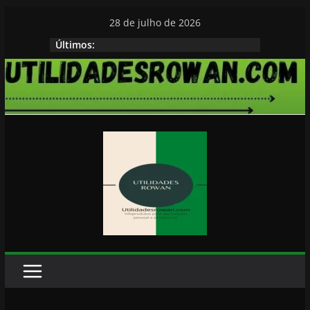
Pular
28 de julho de 2026
para
HISTORIAS PARA DORMIR ROWAN
Últimos:
o
conteúdo