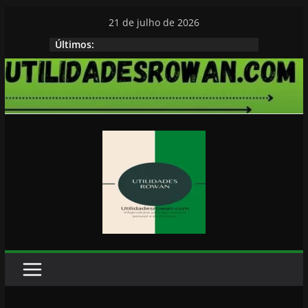
Pular
21 de julho de 2026
para
HISTORIAS PARA DORMIR ROWAN
Últimos:
o
conteúdo