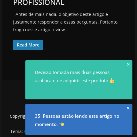
PROFISSIONAL
Antes de mais nada, o objetivo deste artigo é
justamente responder a essas perguntas. Portanto,
trago nesse artigo review
Read More
✕
Decisão tomada mais duas pessoas
acabaram de adquirir este produto.
✕
35 Pessoas estão lendo este artigo no
Copyright © 2026
utilidadesrowan.com
. Todos os direitos
reservados.
momento
.
Tema:
ColorMag
por ThemeGrill. Powered by
WordPress
.