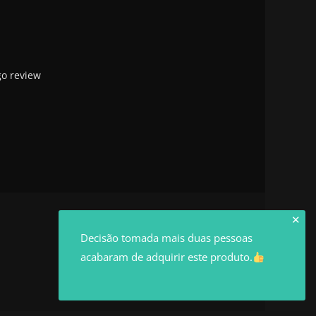
go review
✕
Decisão tomada mais duas pessoas
acabaram de adquirir este produto.