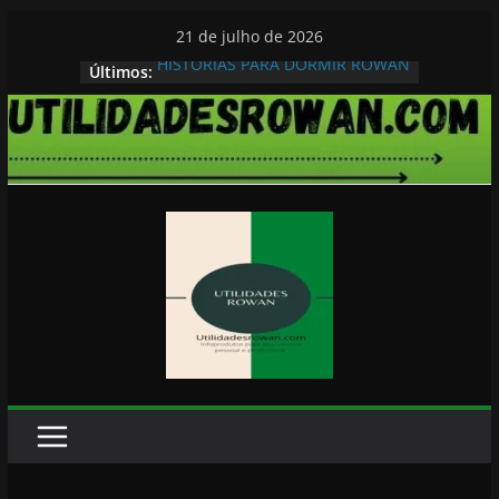
Pular
21 de julho de 2026
para
HISTORIAS PARA DORMIR ROWAN
Últimos:
o
conteúdo