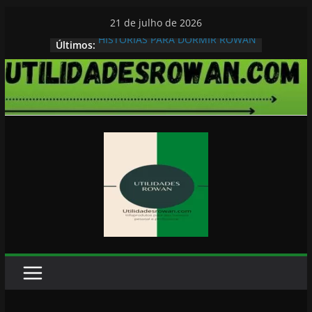
Pular
21 de julho de 2026
para
HISTORIAS PARA DORMIR ROWAN
Últimos:
o
conteúdo