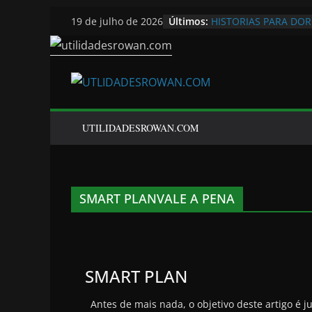
Pular
Últimos:
HISTORIAS PARA DO
19 de julho de 2026
para
o
conteúdo
UTILIDADESROWAN.COM
SMART PLANVALE A PENA
SMART PLAN
Antes de mais nada, o objetivo deste artigo é j