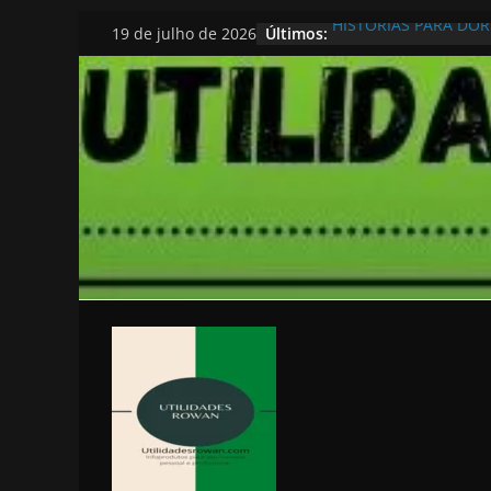
Pular
HISTORIAS PARA DO
Últimos:
19 de julho de 2026
para
o
conteúdo