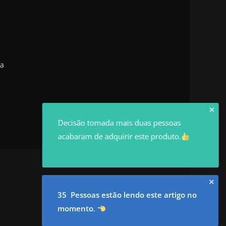
 a
✕
Decisão tomada mais duas pessoas
acabaram de adquirir este produto.
✕
35 Pessoas estão lendo este artigo no
momento
.