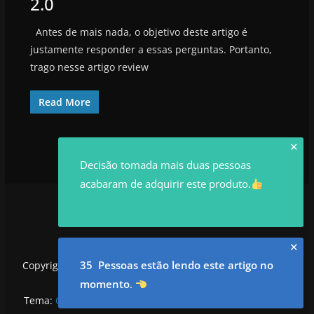
2.0
Antes de mais nada, o objetivo deste artigo é
justamente responder a essas perguntas. Portanto,
trago nesse artigo review
Read More
✕
Decisão tomada mais duas pessoas
acabaram de adquirir este produto.
✕
35 Pessoas estão lendo este artigo no
Copyright © 2026
utilidadesrowan.com
. Todos os direitos
reservados.
momento
.
Tema:
ColorMag
por ThemeGrill. Powered by
WordPress
.