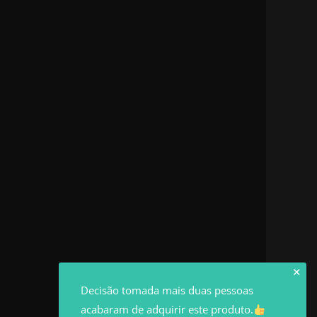
✕
Decisão tomada mais duas pessoas
acabaram de adquirir este produto.