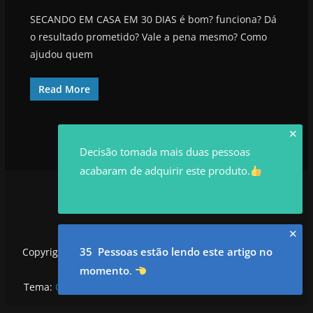
SECANDO EM CASA EM 30 DIAS é bom? funciona? Dá
o resultado prometido? Vale a pena mesmo? Como
ajudou quem
Read More
✕
Decisão tomada mais duas pessoas
acabaram de adquirir este produto.
✕
35 Pessoas estão lendo este artigo no
Copyright © 2026
utilidadesrowan.com
. Todos os direitos
reservados.
momento
.
Tema:
ColorMag
por ThemeGrill. Powered by
WordPress
.