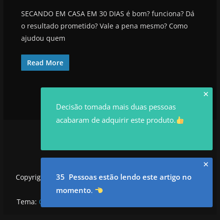
SECANDO EM CASA EM 30 DIAS é bom? funciona? Dá
o resultado prometido? Vale a pena mesmo? Como
ajudou quem
Read More
✕
Decisão tomada mais duas pessoas
acabaram de adquirir este produto.
✕
35 Pessoas estão lendo este artigo no
Copyright © 2026
utilidadesrowan.com
. Todos os direitos
reservados.
momento
.
Tema:
ColorMag
por ThemeGrill. Powered by
WordPress
.