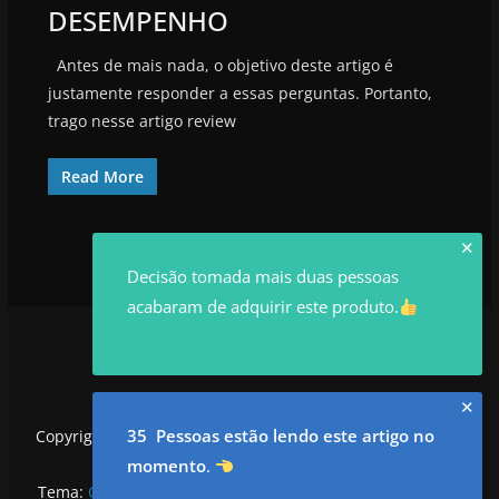
DESEMPENHO
Antes de mais nada, o objetivo deste artigo é
justamente responder a essas perguntas. Portanto,
trago nesse artigo review
Read More
✕
Decisão tomada mais duas pessoas
acabaram de adquirir este produto.
✕
35 Pessoas estão lendo este artigo no
Copyright © 2026
utilidadesrowan.com
. Todos os direitos
reservados.
momento
.
Tema:
ColorMag
por ThemeGrill. Powered by
WordPress
.