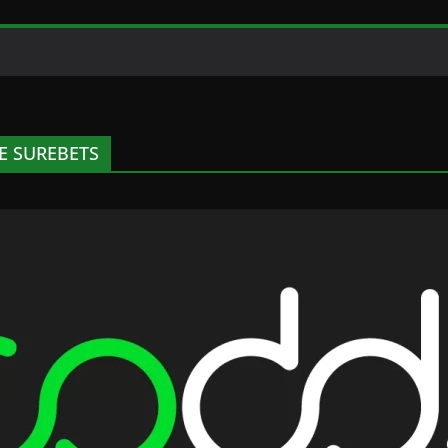
DE SUREBETS