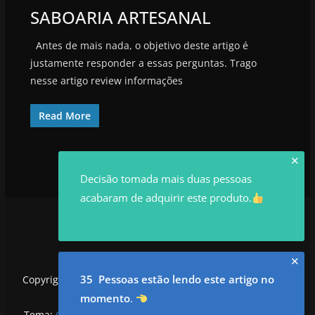
SABOARIA ARTESANAL
Antes de mais nada, o objetivo deste artigo é
justamente responder a essas perguntas. Trago
nesse artigo review informações
Read More
✕
Decisão tomada mais duas pessoas
acabaram de adquirir este produto.
✕
35 Pessoas estão lendo este artigo no
Copyright © 2026
utilidadesrowan.com
. Todos os direitos
reservados.
momento
.
Tema:
ColorMag
por ThemeGrill. Powered by
WordPress
.