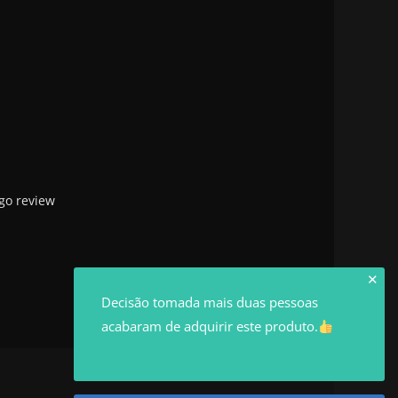
go review
✕
Decisão tomada mais duas pessoas
acabaram de adquirir este produto.