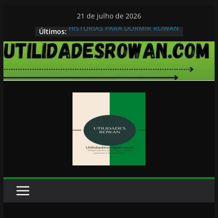
Pular
21 de julho de 2026
para
HISTORIAS PARA DORMIR ROWAN
Últimos:
o
conteúdo