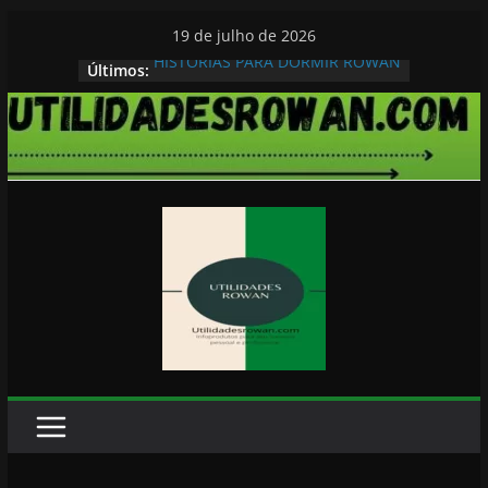
Pular
19 de julho de 2026
para
HISTORIAS PARA DORMIR ROWAN
Últimos:
o
conteúdo