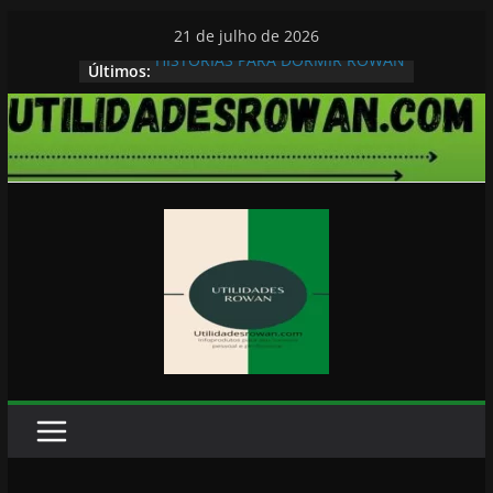
Pular
21 de julho de 2026
para
HISTORIAS PARA DORMIR ROWAN
Últimos:
o
conteúdo