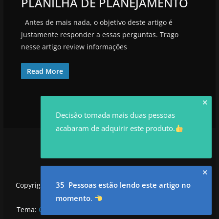
PLANILHA DE PLANEJAMENTO
Antes de mais nada, o objetivo deste artigo é
justamente responder a essas perguntas. Trago
nesse artigo review informações
Read More
✕
Decisão tomada mais duas pessoas
acabaram de adquirir este produto.
✕
35 Pessoas estão lendo este artigo no
Copyright © 2026
utilidadesrowan.com
. Todos os direitos
reservados.
momento
.
Tema:
ColorMag
por ThemeGrill. Powered by
WordPress
.