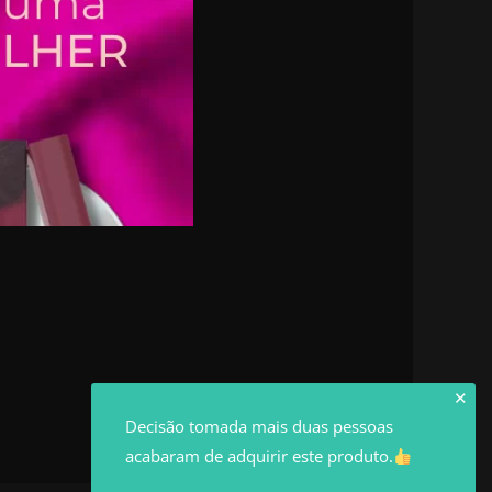
✕
Decisão tomada mais duas pessoas
acabaram de adquirir este produto.