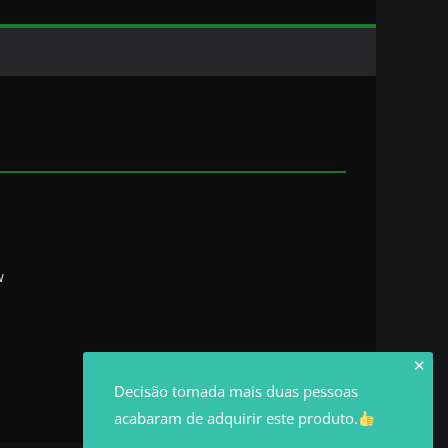
w
✕
Decisão tomada mais duas pessoas
acabaram de adquirir este produto.