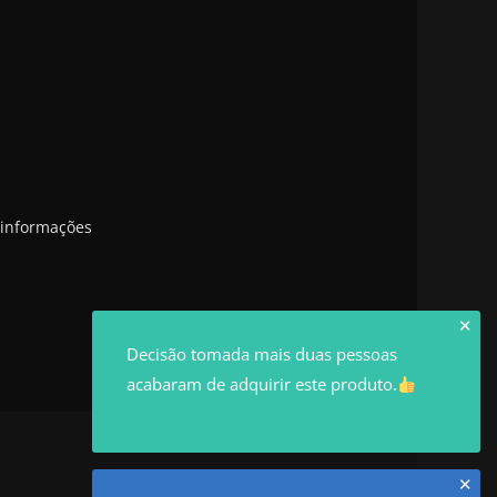
 informações
✕
Decisão tomada mais duas pessoas
acabaram de adquirir este produto.
✕