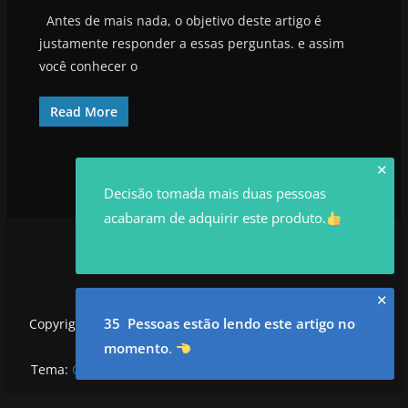
Antes de mais nada, o objetivo deste artigo é
justamente responder a essas perguntas. e assim
você conhecer o
Read More
✕
Decisão tomada mais duas pessoas
acabaram de adquirir este produto.
✕
35 Pessoas estão lendo este artigo no
Copyright © 2026
utilidadesrowan.com
. Todos os direitos
reservados.
momento
.
Tema:
ColorMag
por ThemeGrill. Powered by
WordPress
.