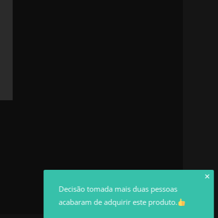
✕
Decisão tomada mais duas pessoas
acabaram de adquirir este produto.