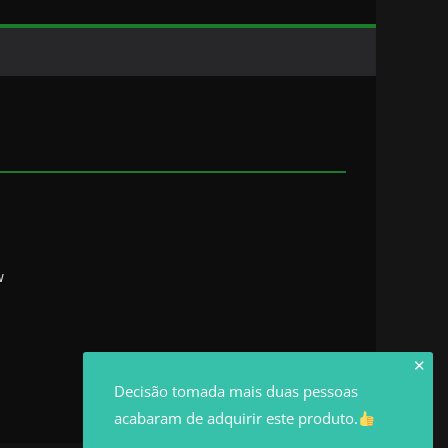
w
✕
Decisão tomada mais duas pessoas
acabaram de adquirir este produto.