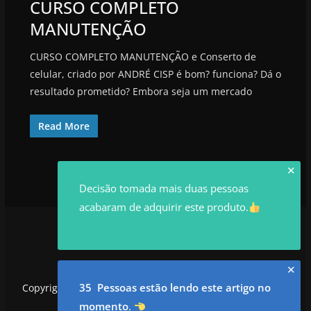
CURSO COMPLETO
MANUTENÇÃO
CURSO COMPLETO MANUTENÇÃO e Conserto de
celular, criado por ANDRÉ CISP é bom? funciona? Dá o
resultado prometido? Embora seja um mercado
Read More
✕
Decisão tomada mais duas pessoas
acabaram de adquirir este produto.
✕
35 Pessoas estão lendo este artigo no
Copyright © 2026
utilidadesrowan.com
. Todos os direitos
reservados.
momento
.