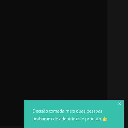
✕
Decisão tomada mais duas pessoas
acabaram de adquirir este produto.