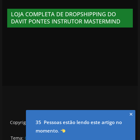
LOJA COMPLETA DE DROPSHIPPING DO
DAVIT PONTES INSTRUTOR MASTERMIND
✕
35 Pessoas estão lendo este artigo no
Copyright © 2026
utilidadesrowan.com
. Todos os direitos
reservados.
momento
.
Tema:
ColorMag
por ThemeGrill. Powered by
WordPress
.