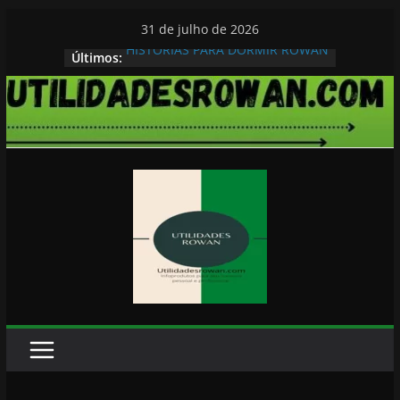
Pular
31 de julho de 2026
para
HISTORIAS PARA DORMIR ROWAN
Últimos:
o
conteúdo