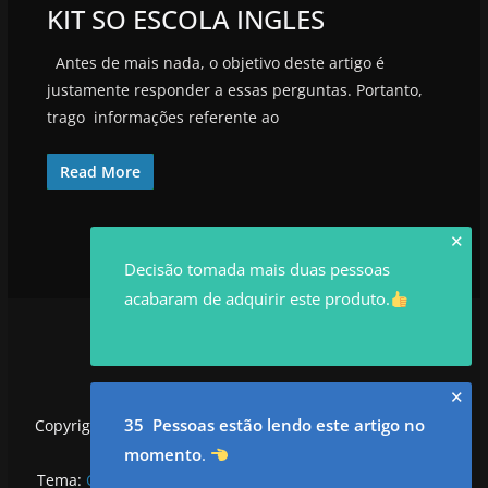
KIT SO ESCOLA INGLES
Antes de mais nada, o objetivo deste artigo é
justamente responder a essas perguntas. Portanto,
trago informações referente ao
Read More
✕
Decisão tomada mais duas pessoas
acabaram de adquirir este produto.
✕
35 Pessoas estão lendo este artigo no
Copyright © 2026
utilidadesrowan.com
. Todos os direitos
reservados.
momento
.
Tema:
ColorMag
por ThemeGrill. Powered by
WordPress
.