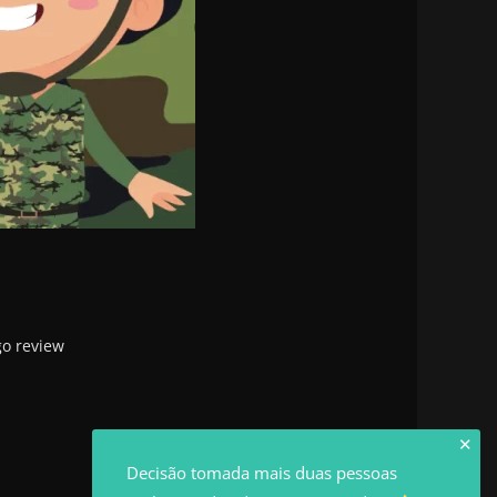
go review
✕
Decisão tomada mais duas pessoas