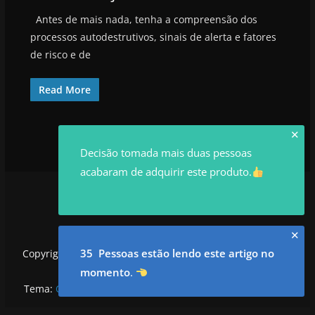
Antes de mais nada, tenha a compreensão dos
processos autodestrutivos, sinais de alerta e fatores
de risco e de
Read More
✕
Decisão tomada mais duas pessoas
acabaram de adquirir este produto.
✕
35 Pessoas estão lendo este artigo no
Copyright © 2026
utilidadesrowan.com
. Todos os direitos
reservados.
momento
.
Tema:
ColorMag
por ThemeGrill. Powered by
WordPress
.