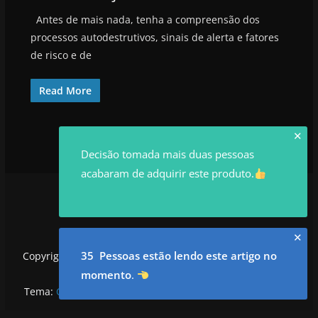
Antes de mais nada, tenha a compreensão dos
processos autodestrutivos, sinais de alerta e fatores
de risco e de
Read More
✕
Decisão tomada mais duas pessoas
acabaram de adquirir este produto.
✕
35 Pessoas estão lendo este artigo no
Copyright © 2026
utilidadesrowan.com
. Todos os direitos
reservados.
momento
.
Tema:
ColorMag
por ThemeGrill. Powered by
WordPress
.