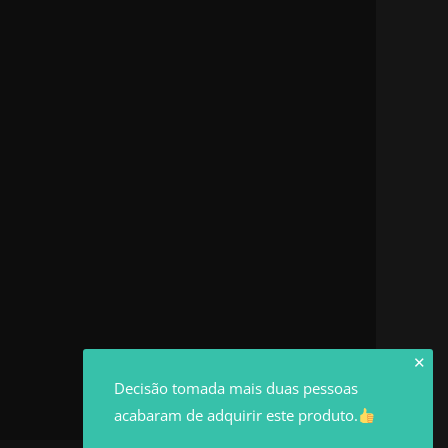
✕
Decisão tomada mais duas pessoas
acabaram de adquirir este produto.