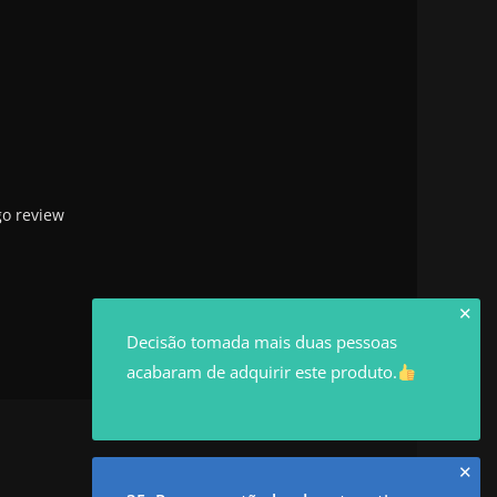
go review
✕
Decisão tomada mais duas pessoas
acabaram de adquirir este produto.
✕