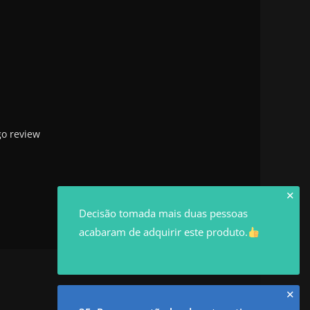
go review
✕
Decisão tomada mais duas pessoas
acabaram de adquirir este produto.
✕