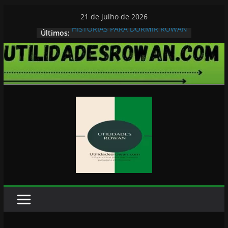
Pular
21 de julho de 2026
para
HISTORIAS PARA DORMIR ROWAN
Últimos:
o
conteúdo