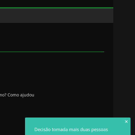
smo? Como ajudou
✕
Decisão tomada mais duas pessoas