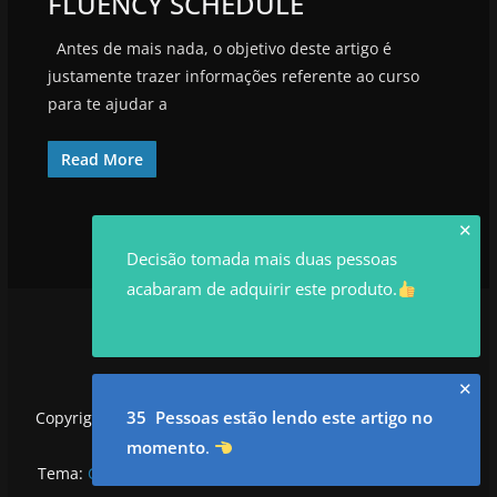
FLUENCY SCHEDULE
Antes de mais nada, o objetivo deste artigo é
justamente trazer informações referente ao curso
para te ajudar a
Read More
✕
Decisão tomada mais duas pessoas
acabaram de adquirir este produto.
✕
35 Pessoas estão lendo este artigo no
Copyright © 2026
utilidadesrowan.com
. Todos os direitos
reservados.
momento
.
Tema:
ColorMag
por ThemeGrill. Powered by
WordPress
.