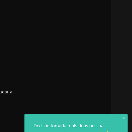
udar a
✕
Decisão tomada mais duas pessoas