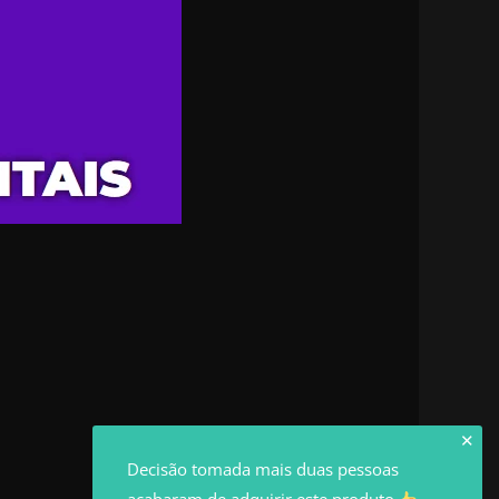
✕
Decisão tomada mais duas pessoas