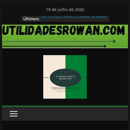
Pular
19 de julho de 2026
para
HISTORIAS PARA DORMIR ROWAN
Últimos:
o
conteúdo