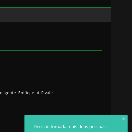
gente. Então, é util? vale
✕
Decisão tomada mais duas pessoas