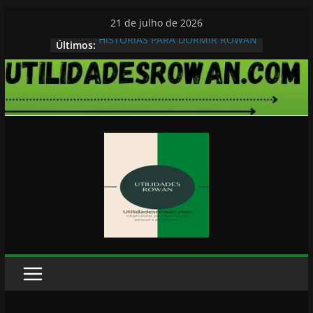
Pular
21 de julho de 2026
para
HISTORIAS PARA DORMIR ROWAN
Últimos:
o
conteúdo