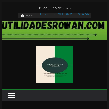
Pular
19 de julho de 2026
para
HISTORIAS PARA DORMIR ROWAN
Últimos:
o
conteúdo