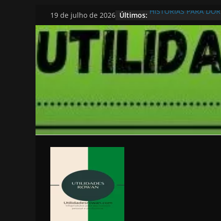
Pular
HISTORIAS PARA DO
Últimos:
19 de julho de 2026
para
o
conteúdo