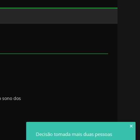
o sono dos
✕
Decisão tomada mais duas pessoas