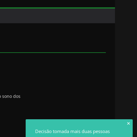
o sono dos
✕
Decisão tomada mais duas pessoas