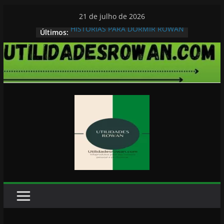
Pular
21 de julho de 2026
para
HISTORIAS PARA DORMIR ROWAN
Últimos:
o
conteúdo